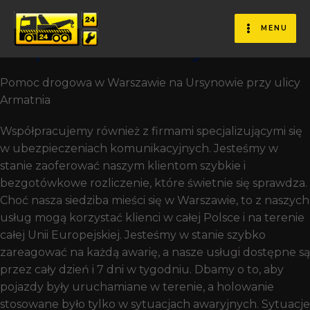
Pomoc Drogowa
Zatrudniamy Certyfikowanych
MENU
Ekspertów Z Branży.
Pomoc drogowa w Warszawie na Ursynowie przy ulicy
Armatnia
Współpracujemy również z firmami specjalizującymi się
w ubezpieczeniach komunikacyjnych. Jesteśmy w
stanie zaoferować naszym klientom szybkie i
bezgotówkowe rozliczenie, które świetnie się sprawdza.
Choć nasza siedziba mieści się w Warszawie, to z naszych
usług mogą korzystać klienci w całej Polsce i na terenie
całej Unii Europejskiej. Jesteśmy w stanie szybko
zareagować na każdą awarię, a nasze usługi dostępne są
przez cały dzień i 7 dni w tygodniu. Dbamy o to, aby
pojazdy były uruchamiane w terenie, a holowanie
stosowane było tylko w sytuacjach awaryjnych. Sytuacje