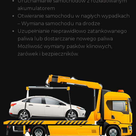
Uruchamianie samochodów z rozładowanym
akumulatorem
Otwieranie samochodu w nagłych wypadkach
– Wymiana samochodu na drodze
Uzupełnianie nieprawidłowo zatankowanego
paliwa lub dostarczanie nowego paliwa
Możliwość wymiany pasków klinowych,
żarówek i bezpieczników.