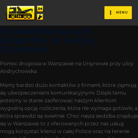
Pomoc Drogowa W Czasie
Jazdy Jesteśmy Firmą, Która
MENU
Zatrudnia Wysoko
Wykwalifikowanych
Ekspertów W Swojej
Dziedzinie.
Pomoc drogowa w Warszawie na Ursynowie przy ulicy
Andrychowska
Mamy bardzo dużo kontaktów z firmami, które zajmują
się ubezpieczeniami komunikacyjnymi. Dzięki temu
jesteśmy w stanie zaoferować naszym klientom
wygodną opcję rozliczenia, która nie wymaga gotówki, a
która sprawdzi się świetnie. Choć nasza siedziba znajduje
się w Warszawie to z oferowanych przez nas usług
mogą korzystać klienci w całej Polsce oraz na terenie