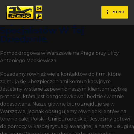
Pomoc Na Drodze Jesteśmy
Firmą, Która Zatrudnia
MENU
Wykwalifikowanych
Specjalistów W Tej
Dziedzinie.
Pomoc drogowa w Warszawie na Praga przy ulicy
Antoniego Mackiewicza
Posiadamy również wiele kontaktów do firm, które
zajmują się ubezpieczeniami komunikacyjnymi.
Jesteśmy w stanie zapewnić naszym klientom szybką
płatność, która jest bezgotówkowa i będzie świetnie
dopasowana. Nasze główne biuro znajduje się w
Warszawie, jednak obsługujemy również klientów na
terenie całej Polski i Unii Europejskiej. Jesteśmy gotowi
do pomocy w każdej sytuacji awaryjnej, a nasze usługi są
dostępne 24 godziny na dobę i 7 dni w tygodniu.