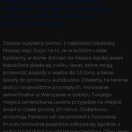
warszawy posiadamy
lawety na terenie całej
warszawy antoniego
mackiewicza.
Zawsze wysyłamy pomoc z najbliższej lokalizacji.
Możesz więc liczyć na to, że w krótkim czasie
będziemy w stanie dotrzeć na miejsce każdej awarii.
Nasza flota składa się z kilku lawet, które mogą
przewozić pojazdy o wadze do 3,5 tony, a także
lawety do przewozu autobusów. Działamy na terenie
stolicy i województw przyległych. Holowanie
samochodów w Warszawie w pobliżu Twojego
miejsca zamieszkania Laweta przyjedzie na miejsce
awarii w czasie poniżej 20 minut. Dodatkowo
otrzymają Państwo od nas protokół z holowania.
Proces holowania pojazdów odbywa się zgodnie z
wytycznymi dotyczącymi bezpieczeństwa. Oferujemy