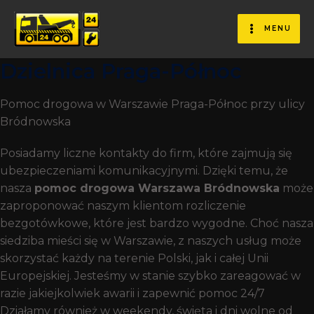
Pomoc Drogowa Dla
Użytkowników Dróg
MENU
Bródnowska W Warszawie
Dzielnica Praga-Północ
Pomoc drogowa w Warszawie Praga-Północ przy ulicy
Bródnowska
Posiadamy liczne kontakty do firm, które zajmują się
ubezpieczeniami komunikacyjnymi. Dzięki temu, że
nasza
pomoc drogowa Warszawa Bródnowska
może
zaproponować naszym klientom rozliczenie
bezgotówkowe, które jest bardzo wygodne. Choć nasza
siedziba mieści się w Warszawie, z naszych usług może
skorzystać każdy na terenie Polski, jak i całej Unii
Europejskiej. Jesteśmy w stanie szybko zareagować w
razie jakiejkolwiek awarii i zapewnić pomoc 24/7
Działamy również w weekendy, święta i dni wolne od