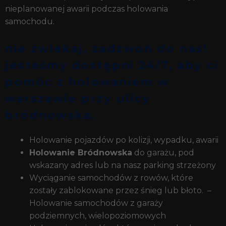
nieplanowanej awarii podczas holowania
samochodu.
nie zwlekaj, zadzwoń do nas!
jesteśmy dostępni 24/7, aby ci
pomóc z holowaniem w
warszawie przy ulicy
bródnowska.
Holowanie pojazdów po kolizji, wypadku, awarii
Holowanie Bródnowska
do garażu, pod
wskazany adres lub na nasz parking strzeżony
Wyciąganie samochodów z rowów, które
zostały zablokowane przez śnieg lub błoto. –
Holowanie samochodów z garaży
podziemnych, wielopoziomowych