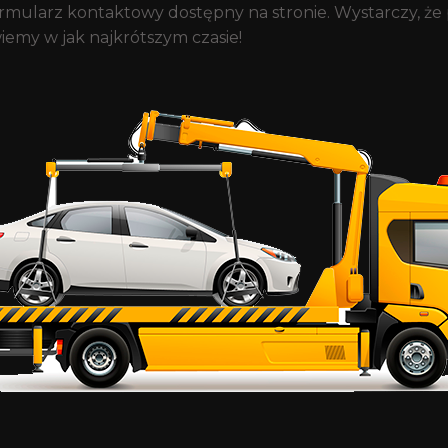
ularz kontaktowy dostępny na stronie. Wystarczy, że po
iemy w jak najkrótszym czasie!