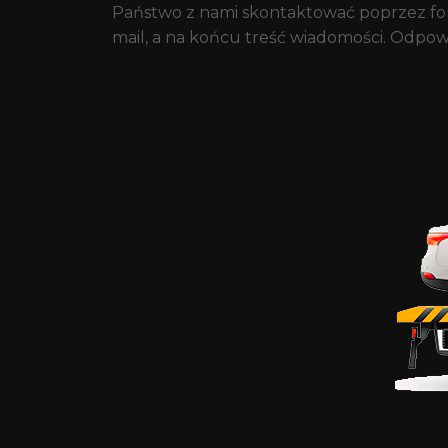
Państwo z nami skontaktować poprzez form
mail, a na końcu treść wiadomości. Odpow