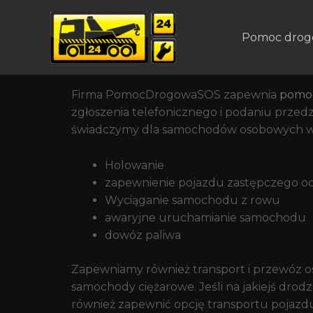
Całodobowa Pomoc Dro
Mokotowa I Okolic Ban
Pomoc drog
Pomoc drogowa w Warszawie na Mokotowie
Firma PomocDrogowaSOS zapewnia
pomo
zgłoszenia telefonicznego i podaniu prz
świadczymy dla samochodów osobowych w 
Holowanie
zapewnienie pojazdu zastępczego od 
Wyciąganie samochodu z rowu
awaryjne uruchamianie samochodu
dowóz paliwa
Zapewniamy również transport i przewóz o
samochody ciężarowe. Jeśli na jakiejś drod
również zapewnić opcję transportu pojazd