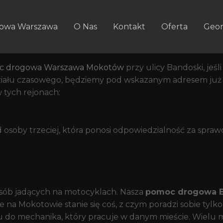
gowa Dostępna Jest Na Tere
doski
owa Warszawa
O Nas
Kontakt
Oferta
Geom
 przy ulicy Bandoski
c drogowa Warszawa Mokotów
przy ulicy Bandoski, jeś
edziału czasowego, będziemy pod wskazanym adresem ju
tych rejonach:
osoby trzeciej, która ponosi odpowiedzialność za spr
sób jadących na motocyklach. Nasza
pomoc drogowa B
ze na Mokotowie stanie się coś, z czym poradzi sobie t
u do mechanika, który pracuje w danym mieście. Wielu