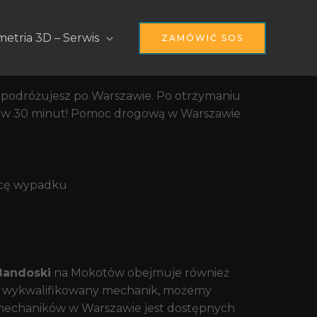
nie Warszawy,
etria 3D – Serwis
ZAMÓWIĆ SOS
li podróżujesz po Warszawie. Po otrzymaniu
ż w 30 minut! Pomoc drogową w Warszawie
awcę wypadku
andoski
na Mokotów obejmuje również
ylko wykwalifikowany mechanik, możemy
 mechaników w Warszawie jest dostępnych