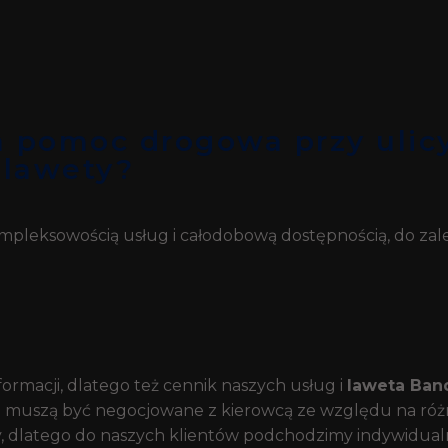
a pomoc drogowa przy ulic
 lawety?
mpleksowością usług i całodobową dostępnością, do zalet
formacji, dlatego też cennik naszych usług i
laweta Ban
i muszą być negocjowane z kierowcą ze względu na różny
, dlatego do naszych klientów podchodzimy indywidualni