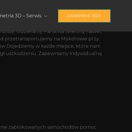
a
etria 3D – Serwis
ZAMÓWIĆ SOS
na dobę. Odbieramy Państwa telefony nawet
azd przetransportujemy na Mokotowie przy
ków Dojedziemy w każde miejsce, które nam
egł uszkodzeniu. Zapewniamy indywidualną
olowanie zablokowanych samochodów pomoc