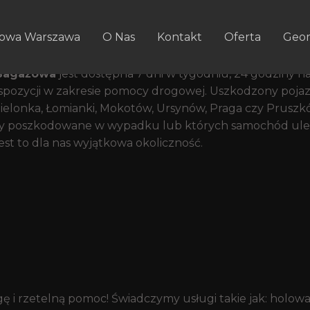
erowcom Na Drodze Bagażow
owa Warszawa
O Nas
Kontakt
Oferta
Geom
 przy ulicy Bagażowa
Bagażowa
jest dostępna 7 dni w tygodniu, 24 godziny 
dyspozycji w zakresie pomocy drogowej. Uszkodzony poj
 Zielonka, Łomianki, Mokotów, Ursynów, Praga czy Prusz
tały poszkodowane w wypadku lub których samochód ul
st to dla nas wyjątkowa okoliczność.
ługę i rzetelną pomoc! Świadczymy usługi takie jak: h