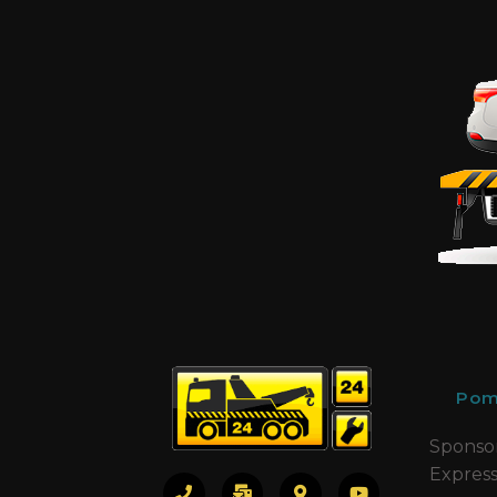
Phone
Pom
SMS
Sponso
Expres