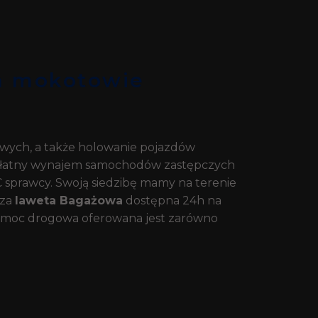
a mokotowie
wych, a także holowanie pojazdów
płatny wynajem samochodów zastępczych
C sprawcy. Swoją siedzibę mamy na terenie
sza
laweta Bagażowa
dostępna 24h na
 Pomoc drogowa oferowana jest zarówno