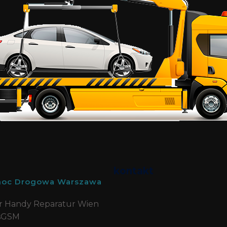
kontakt
oc Drogowa Warszawa
r Handy Reparatur Wien
sGSM