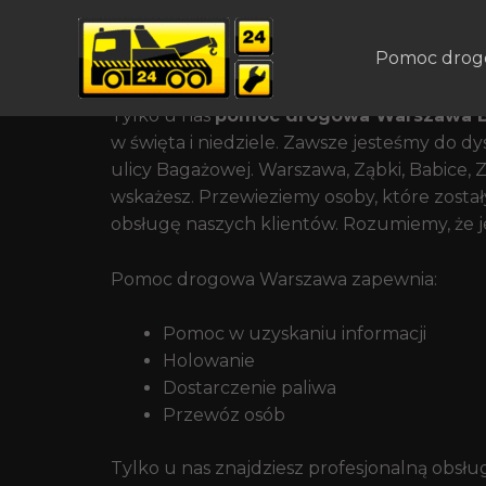
Ekspresowa Pomoc Ki
Pomoc drog
Pomoc drogowa w Warszawie na Mokotowie
Tylko u nas
pomoc drogowa Warszawa 
w święta i niedziele. Zawsze jesteśmy do 
ulicy Bagażowej. Warszawa, Ząbki, Babice,
wskażesz. Przewieziemy osoby, które zos
obsługę naszych klientów. Rozumiemy, że je
Pomoc drogowa Warszawa zapewnia:
Pomoc w uzyskaniu informacji
Holowanie
Dostarczenie paliwa
Przewóz osób
Tylko u nas znajdziesz profesjonalną obs