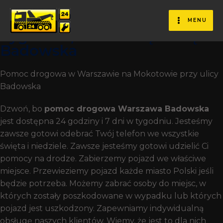
Pomoc Drogowa Dla
Kierowców 7 Dni W
MENU
Tygodniu, Przez Całą Dobę
Badowska
Pomoc drogowa w Warszawie na Mokotowie przy ulicy
Badowska
Dzwoń, bo
pomoc drogowa Warszawa Badowska
jest dostępna 24 godziny i 7 dni w tygodniu. Jesteśmy
zawsze gotowi odebrać Twój telefon we wszystkie
święta i niedziele. Zawsze jesteśmy gotowi udzielić Ci
pomocy na drodze. Zabierzemy pojazd we właściwe
miejsce. Przewieziemy pojazd każde miasto Polski jeśli
będzie potrzeba. Możemy zabrać osoby do miejsc, w
których zostały poszkodowane w wypadku lub których
pojazd jest uszkodzony. Zapewniamy indywidualną
obsługę naszych klientów. Wiemy, że jest to dla nich