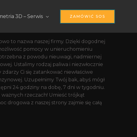
e W Warszawie
etria 3D – Serwis
ZAMÓWIĆ SOS
o to nazwa naszej firmy. Dzięki dogodnej
ż możliwość pomocy w unieruchomieniu
potrzebna z powodu nieuwagi, nadmiernej
wej. Ustalimy rodzaj paliwa i niezwłocznie
zdarzy Ci się zatankować niewłaściwe
nzynowej. Uzupełnimy Twój bak, abyś mógł
ępni 24 godziny na dobę, 7 dni w tygodniu.
o ważnych rzeczach! Umieść trójkąt
 drogowa z naszej strony zajmie się całą