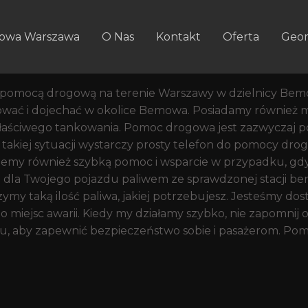
stępnej Cenie Autoholowani
i Bożka
owa Warszawa
O Nas
Kontakt
Oferta
Geom
zy ulicy Arki Bożka
pomocą drogową na terenie Warszawy w dzielnicy Bemow
eagować i dojechać w okolice Bemowa. Posiadamy równie
łaściwego tankowania. Pomoc drogowa jest zazwyczaj 
takiej sytuacji wystarczy prosty telefon do pomocy drogo
jemy również szybką pomoc i wsparcie w przypadku, gdy 
dla Twojego pojazdu paliwem ze sprawdzonej stacji be
y taką ilość paliwa, jakiej potrzebujesz. Jesteśmy dost
 miejsc awarii. Kiedy my działamy szybko, nie zapomnij 
 aby zapewnić bezpieczeństwo sobie i pasażerom. Pomoc