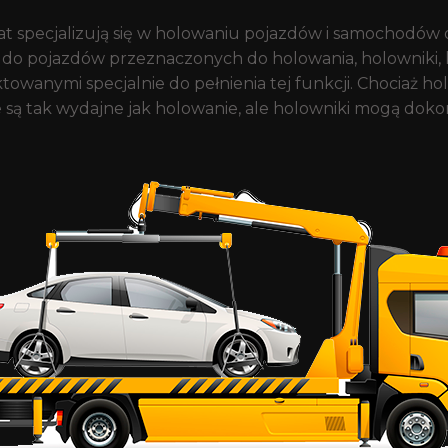
at specjalizują się w holowaniu pojazdów i samochodó
do pojazdów przeznaczonych do holowania, holowniki, 
owanymi specjalnie do pełnienia tej funkcji. Chociaż ho
ie są tak wydajne jak holowanie, ale holowniki mogą do