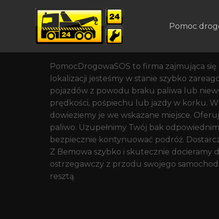
Pomoc Drogowa W Prze
Dzielnica Bemowo Ark
Pomoc drog
Pomoc drogowa w Warszawie na Bemowie pr
PomocDrogowaSOS to firma zajmująca się 
lokalizacji jesteśmy w stanie szybko zar
pojazdów z powodu braku paliwa lub niew
prędkości, pośpiechu lub jazdy w korku. W 
dowieziemy je we wskazane miejsce. Oferu
paliwo. Uzupełnimy Twój bak odpowiednim 
bezpiecznie kontynuować podróż. Dostarczym
Z Bemowa szybko i skutecznie docieramy do
ostrzegawczy z przodu swojego samochodu,
resztą.