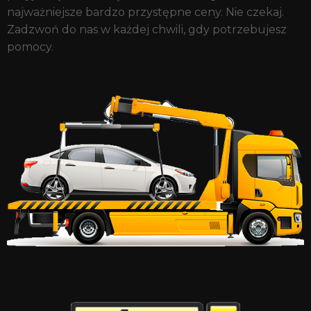
najważniejsze bardzo przystępne ceny. Nie czekaj.
Zadzwoń do nas w każdej chwili, gdy potrzebujesz
pomocy.