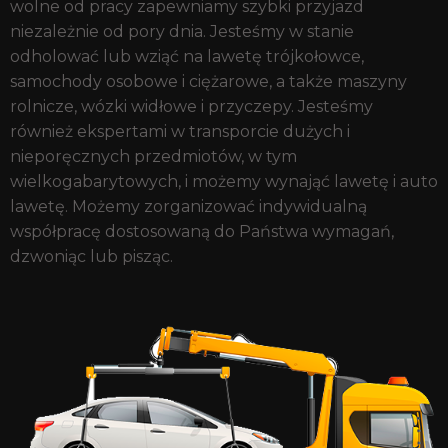
wolne od pracy zapewniamy szybki przyjazd
niezależnie od pory dnia. Jesteśmy w stanie
odholować lub wziąć na lawetę trójkołowce,
samochody osobowe i ciężarowe, a także maszyny
rolnicze, wózki widłowe i przyczepy. Jesteśmy
również ekspertami w transporcie dużych i
nieporęcznych przedmiotów, w tym
wielkogabarytowych, i możemy wynająć lawetę i auto
lawetę. Możemy zorganizować indywidualną
współpracę dostosowaną do Państwa wymagań,
dzwoniąc lub pisząc.