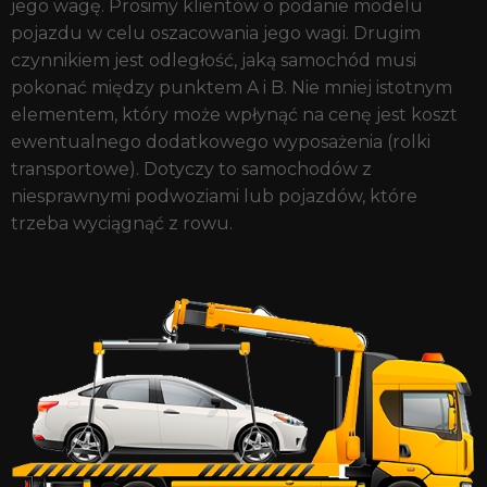
jego wagę. Prosimy klientów o podanie modelu
pojazdu w celu oszacowania jego wagi. Drugim
czynnikiem jest odległość, jaką samochód musi
pokonać między punktem A i B. Nie mniej istotnym
elementem, który może wpłynąć na cenę jest koszt
ewentualnego dodatkowego wyposażenia (rolki
transportowe). Dotyczy to samochodów z
niesprawnymi podwoziami lub pojazdów, które
trzeba wyciągnąć z rowu.