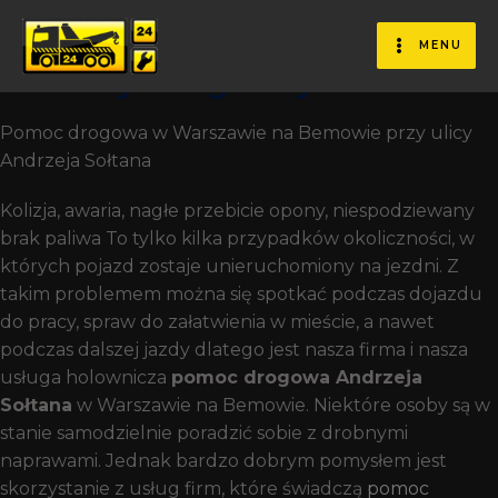
Jakie Są Najlepsze Momenty
Na Wezwanie Holowania Lub
MENU
Pomocy Drogowej?
Pomoc drogowa w Warszawie na Bemowie przy ulicy
Andrzeja Sołtana
Kolizja, awaria, nagłe przebicie opony, niespodziewany
brak paliwa To tylko kilka przypadków okoliczności, w
których pojazd zostaje unieruchomiony na jezdni. Z
takim problemem można się spotkać podczas dojazdu
do pracy, spraw do załatwienia w mieście, a nawet
podczas dalszej jazdy dlatego jest nasza firma i nasza
usługa holownicza
pomoc drogowa Andrzeja
Sołtana
w Warszawie na Bemowie. Niektóre osoby są w
stanie samodzielnie poradzić sobie z drobnymi
naprawami. Jednak bardzo dobrym pomysłem jest
skorzystanie z usług firm, które świadczą
pomoc