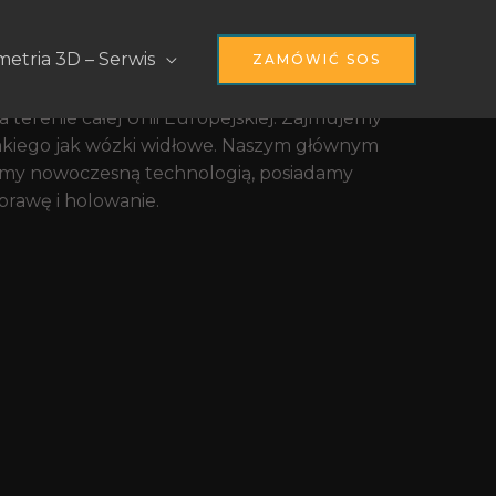
leksandra Fleminga
etria 3D – Serwis
ZAMÓWIĆ SOS
 terenie całej Unii Europejskiej. Zajmujemy
kiego jak wózki widłowe. Naszym głównym
ujemy nowoczesną technologią, posiadamy
rawę i holowanie.