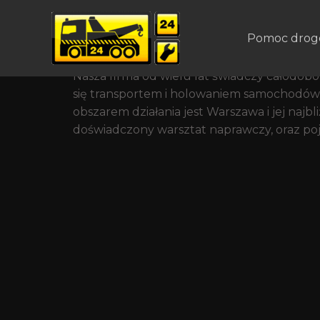
Warszawa Uczciwa I P
Pomoc drog
Pomoc drogowa w Warszawie na Ursynowie 
Nasza firma od wielu lat świadczy całodobo
się transportem i holowaniem samochodów
obszarem działania jest Warszawa i jej naj
doświadczony warsztat naprawczy, oraz po