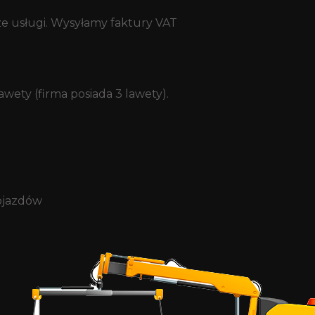
 usługi. Wysyłamy faktury VAT
ety (firma posiada 3 lawety).
ojazdów