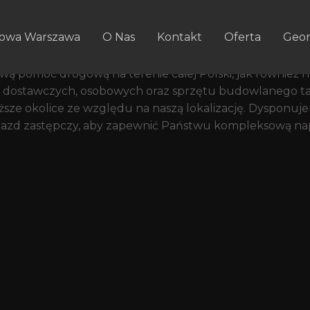
rofesjonalna Pomoc Drogowa A
owa Warszawa
O Nas
Kontakt
Oferta
Geom
przy ulicy Aleksandra Fleminga
wą pomoc drogową na terenie całej Polski, jak również na
 dostawczych, osobowych oraz sprzętu budowlanego ta
bliższe okolice ze względu na naszą lokalizację. Dyspon
jazd zastępczy, aby zapewnić Państwu kompleksową nap