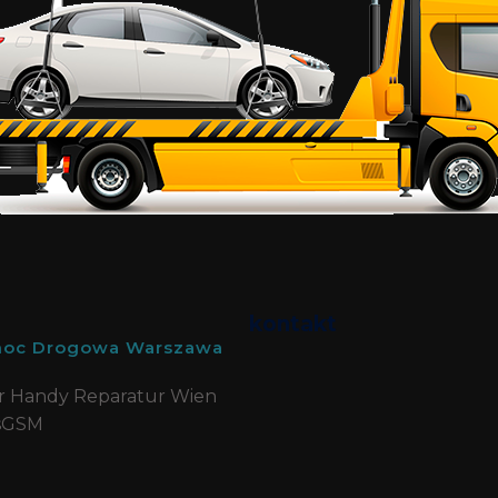
kontakt
oc Drogowa Warszawa
r Handy Reparatur Wien
sGSM