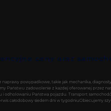
ncyjne ceny oraz samochó
naprawy powypadkowe, takie jak mechanika, diagnost
emy Państwu zadowolenie z każdej oferowanej przez nas
iu i odholowaniu Państwa pojazdu. Transport samochod
e Serwis całodobowy siedem dni w tygodniuObiecujemy szy