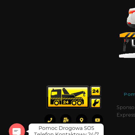
Phone
Pom
SMS
Sponso
Expres
Pomoc Drogowa SOS
Telefon Kontaktowy 24/7