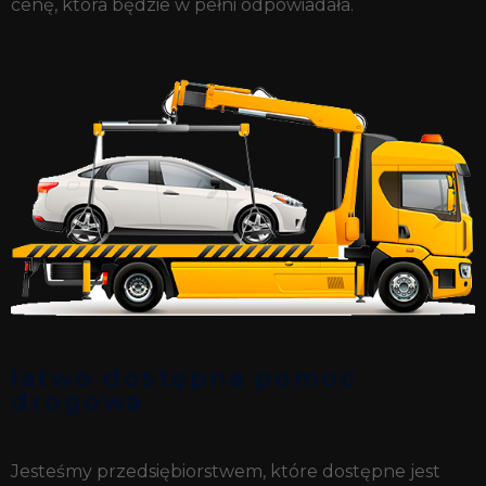
cenę, która będzie w pełni odpowiadała.
łatwo dostępna pomoc
drogowa
Jesteśmy przedsiębiorstwem, które dostępne jest