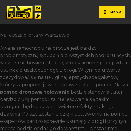
nasza pomoc drogowa
holowanie przyjedzie w
MENU
30 minut
Najlepsza oferta w Warszawie
Awaria samochodu na drodze jest bardzo
problematyczną sytuacją dla wszystkich podróżujących.
Niezbędne bowiem staje się zdobycie innego pojazdu i
usunięcie uszkodzonego z drogi. W tym celu warto
zdecydować się na usługi najlepszych specjalistów,
którzy zaproponują wartościowe usługi i pomoc. Nasza
pomoc drogowa holowanie
będzie stanowiła tutaj
bardzo dużą pomoc i zainteresowanie się takimi
usługami będzie dawało świetne efekty z takiego
działania. Pojazd zostanie dzięki postawieniu na pomoc
ekspertów bardzo sprawnie usunięty z drogi i przy tym
można będzie oddać go do warsztatu. Nasza firma