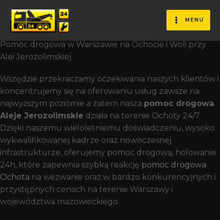
Pomoc Drogowa Aleje
Jerozolimskie Ochota, Wola
MENU
Pomoc drogowa w Warszawie na Ochocie i Woli przy
Alei Jerozolimskiej
Wszędzie przekraczamy oczekiwania naszych klientów i
koncentrujemy się na oferowaniu usług zawsze na
najwyższym poziomie a zatem nasza
pomoc drogowa
Aleje Jerozolimskie
działa na terenie Ochoty 24/7.
Dzięki naszemu wieloletniemu doświadczeniu, wysoko
wykwalifikowanej kadrze oraz nowoczesnej
infrastrukturze, oferujemy pomoc drogową, holowanie
24h, które zapewnia szybką reakcję
pomoc drogowa
Ochota
na wezwanie oraz w bardzo konkurencyjnych i
przystępnych cenach na terenie Warszawy i
województwa mazowieckiego.